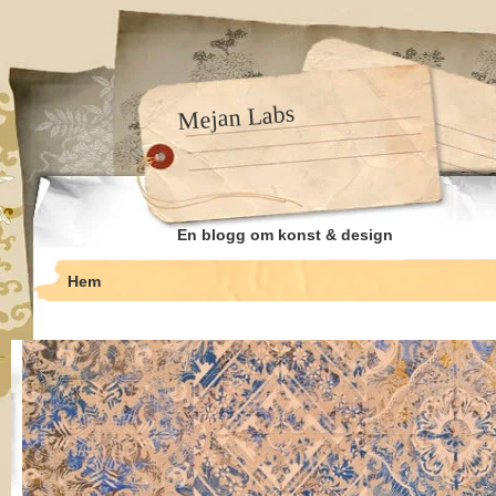
Mejan Labs
En blogg om konst & design
Hem