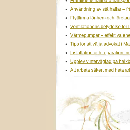
Framtidens hållbara transpor
Användning av stålhallar – frå
Flyttfirma för hem och företa
Ventilationens betydelse för 
Värmepumpar – effektiva ene
Tips för att välja advokat i M
Installation och reparation 
Upplev vinterväglag på halk
Att arbeta säkert med heta arb