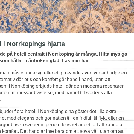
l i Norrköpings hjärta
nde på hotell centralt i Norrköping är många. Hitta mysiga
om håller plånboken glad. Läs mer här.
x man måste unna sig eller ett prövande äventyr där budgeten
lternativ där pris och komfort går hand i hand, utan att
n. I Norrköping erbjuds hotell där den moderna resenären
r en minnesvärd vistelse, med närhet till stadens alla
.
der flera hotell i Norrköping sina gäster det lilla extra.
ed elegans och gör natten till en fridfull tillflykt efter en
orgonbrisen sveper in genom fönstret är det lätt att känna att
n komfort. Det handlar inte bara om att sova väl, utan om att