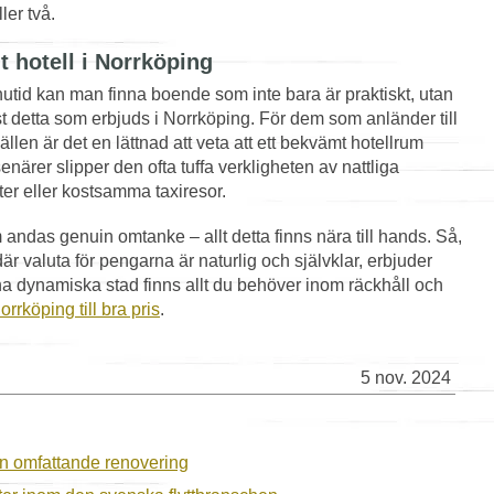
ler två.
t hotell i Norrköping
r nutid kan man finna boende som inte bara är praktiskt, utan
st detta som erbjuds i Norrköping. För dem som anländer till
llen är det en lättnad att veta att ett bekvämt hotellrum
enärer slipper den ofta tuffa verkligheten av nattliga
r eller kostsamma taxiresor.
 andas genuin omtanke – allt detta finns nära till hands. Så,
är valuta för pengarna är naturlig och självklar, erbjuder
nna dynamiska stad finns allt du behöver inom räckhåll och
Norrköping till bra pris
.
5 nov. 2024
en omfattande renovering