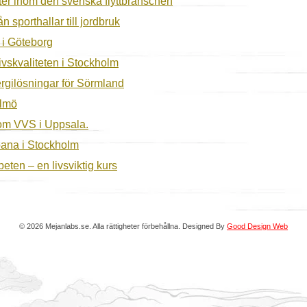
ter inom den svenska flyttbranschen
n sporthallar till jordbruk
g i Göteborg
livskvaliteten i Stockholm
rgilösningar för Sörmland
almö
inom VVS i Uppsala.
bana i Stockholm
eten – en livsviktig kurs
© 2026 Mejanlabs.se. Alla rättigheter förbehållna. Designed By
Good Design Web