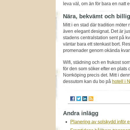
leva väl, om än för bara en natt el
Nära, bekvämt och billig
Mitt i en stad där tradition möte
även elegant designat. Det är ju
stadens centralstation sent på kvä
väntar bara ett stenkast bort. Res
promenader genom okända kvarte
Wifi, städning och en frukost som
för den som söker efter en plats d
Norrköping precis det. Mitt i de
dessutom kan du bo på
hotell i 
Andra inlägg
Planering av solskydd inför 