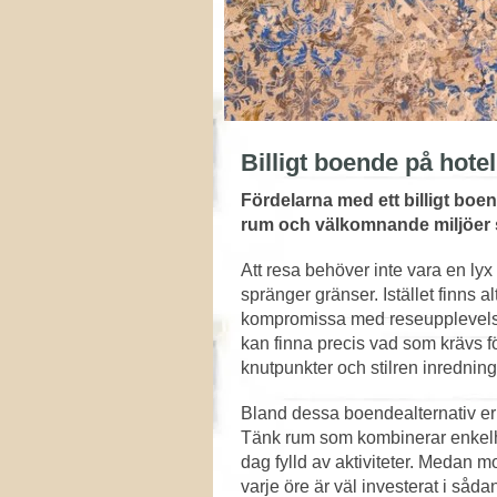
Billigt boende på hotel
Fördelarna med ett billigt boe
rum och välkomnande miljöer s
Att resa behöver inte vara en ly
spränger gränser. Istället finns a
kompromissa med reseupplevelse
kan finna precis vad som krävs fö
knutpunkter och stilren inredning
Bland dessa boendealternativ erbju
Tänk rum som kombinerar enkelhet m
dag fylld av aktiviteter. Medan m
varje öre är väl investerat i såda