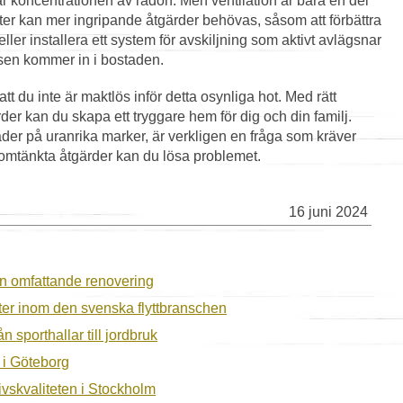
ar koncentrationen av radon. Men ventilation är bara en del
er kan mer ingripande åtgärder behövas, såsom att förbättra
ler installera ett system för avskiljning som aktivt avlägsnar
sen kommer in i bostaden.
tt du inte är maktlös inför detta osynliga hot. Med rätt
r kan du skapa ett tryggare hem för dig och din familj.
täder på uranrika marker, är verkligen en fråga som kräver
tänkta åtgärder kan du lösa problemet.
16 juni 2024
en omfattande renovering
ter inom den svenska flyttbranschen
n sporthallar till jordbruk
g i Göteborg
livskvaliteten i Stockholm