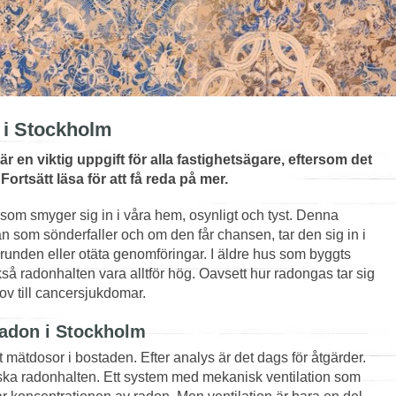
 i Stockholm
r en viktig uppgift för alla fastighetsägare, eftersom det
rtsätt läsa för att få reda på mer.
som smyger sig in i våra hem, osynligt och tyst. Denna
ran som sönderfaller och om den får chansen, tar den sig in i
runden eller otäta genomföringar. I äldre hus som byggts
å radonhalten vara alltför hög. Oavsett hur radongas tar sig
ov till cancersjukdomar.
radon i Stockholm
mätdosor i bostaden. Efter analys är det dags för åtgärder.
minska radonhalten. Ett system med mekanisk ventilation som