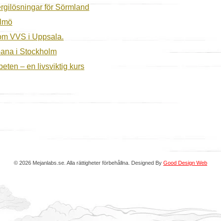
rgilösningar för Sörmland
almö
inom VVS i Uppsala.
bana i Stockholm
eten – en livsviktig kurs
© 2026 Mejanlabs.se. Alla rättigheter förbehållna. Designed By
Good Design Web