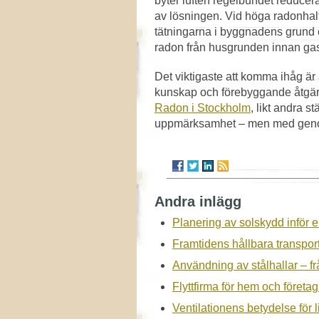
byter luften regelbundet reducer
av lösningen. Vid höga radonhalt
tätningarna i byggnadens grund el
radon från husgrunden innan ga
Det viktigaste att komma ihåg är a
kunskap och förebyggande åtgärde
Radon i Stockholm
, likt andra s
uppmärksamhet – men med genom
Andra inlägg
Planering av solskydd inför 
Framtidens hållbara transpor
Användning av stålhallar – frå
Flyttfirma för hem och företa
Ventilationens betydelse för 