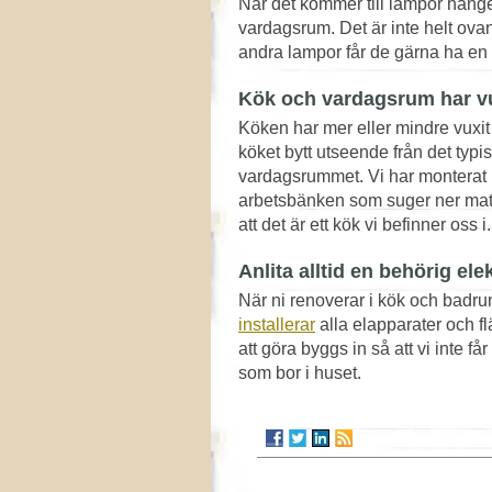
När det kommer till lampor hänger 
vardagsrum. Det är inte helt ovan
andra lampor får de gärna ha en 
Kök och vardagsrum har vu
Köken har mer eller mindre vuxi
köket bytt utseende från det typis
vardagsrummet. Vi har monterat bo
arbetsbänken som suger ner matos
att det är ett kök vi befinner oss i.
Anlita alltid en behörig ele
När ni renoverar i kök och badrum
installerar
alla elapparater och fl
att göra byggs in så att vi inte 
som bor i huset.