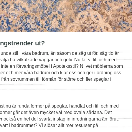
ingstrender ut?
lunda stil i våra badrum, än såsom de såg ut för, säg tio år
 vilja ha vitkalkade väggar och golv. Nu tar vi till och med
 inte en förvaringsmöbel i Apoteksstil? Ni vet möblerna som
er och mer våra badrum och klär oss och gör i ordning oss
från sovrummen till förmån för större och fler speglar i
st nu är runda former på speglar, handfat och till och med
da former går det även mycket väl med ovala sådana. Det
 ser också en hel del svarta inslag in inredningarna än förut.
vart i badrummet? Vi slösar allt mer resurser på