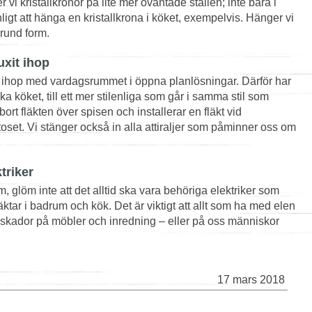
vi kristallkronor på lite mer oväntade ställen; inte bara i
ligt att hänga en kristallkrona i köket, exempelvis. Hänger vi
rund form.
xit ihop
t ihop med vardagsrummet i öppna planlösningar. Därför har
ka köket, till ett mer stilenliga som går i samma stil som
rt fläkten över spisen och installerar en fläkt vid
et. Vi stänger också in alla attiraljer som påminner oss om
ktriker
, glöm inte att det alltid ska vara behöriga elektriker som
äktar i badrum och kök. Det är viktigt att allt som ha med elen
får skador på möbler och inredning – eller på oss människor
17 mars 2018