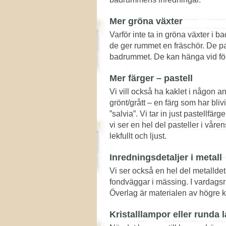
Mer gröna växter
Varför inte ta in gröna växter i
de ger rummet en fräschör. De pas
badrummet. De kan hänga vid fönst
Mer färger – pastell
Vi vill också ha kaklet i någon ann
grönt/grått – en färg som har bli
”salvia”. Vi tar in just pastellfä
vi ser en hel del pasteller i våre
lekfullt och ljust.
Inredningsdetaljer i metall
Vi ser också en hel del metalldet
fondväggar i mässing. I vardagsru
Överlag är materialen av högre kv
Kristalllampor eller runda