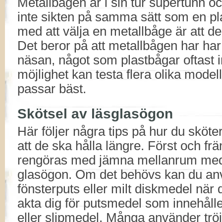
Metallbågen är i sin tur supertunn o
inte sikten på samma sätt som en pl
med att välja en metallbåge är att de
Det beror på att metallbågen har har
näsan, något som plastbågar oftast 
möjlighet kan testa flera olika model
passar bäst.
Skötsel av läsglasögon
Här följer några tips på hur du sköte
att de ska hålla längre. Först och f
rengöras med jämna mellanrum med 
glasögon. Om det behövs kan du anv
fönsterputs eller milt diskmedel nä
akta dig för putsmedel som innehåll
eller slipmedel. Många använder tr