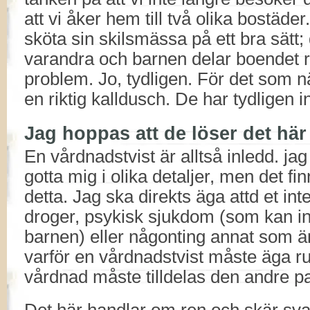
att vi åker hem till två olika bostäde
sköta sin skilsmässa på ett bra sätt;
varandra och barnen delar boendet rel
problem. Jo, tydligen. För det som 
en riktig kalldusch. De har tydligen i
Jag hoppas att de löser det här
En vårdnadstvist är alltså inledd. jag 
gotta mig i olika detaljer, men det fin
detta. Jag ska direkts äga attd et in
droger, psykisk sjukdom (som kan in
barnen) eller någonting annat som är s
varför en vårdnadstvist måste äga 
vårdnad måste tilldelas den andre pa