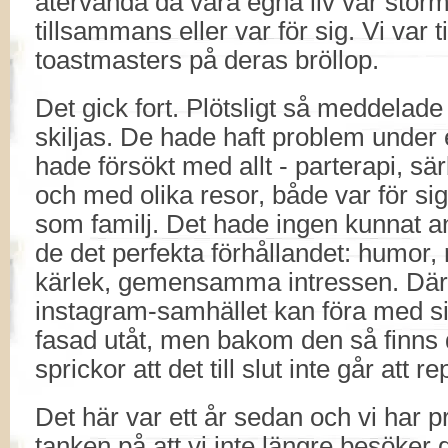
återvända då våra egna liv var storm
tillsammans eller var för sig. Vi var 
toastmasters på deras bröllop.
Det gick fort. Plötsligt så meddelade 
skiljas. De hade haft problem under 
hade försökt med allt - parterapi, sä
och med olika resor, både var för si
som familj. Det hade ingen kunnat an
de det perfekta förhållandet: humor, 
kärlek, gemensamma intressen. Där
instagram-samhället kan föra med s
fasad utåt, men bakom den så finns
sprickor att det till slut inte går att r
Det här var ett år sedan och vi har p
tanken på att vi inte längre besöker