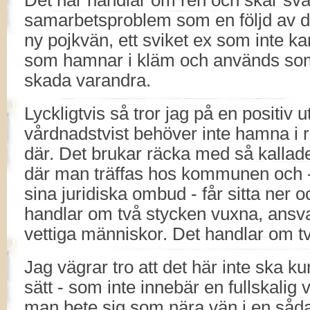
Det här handlar om ren och skär sva
samarbetsproblem som en följd av d
ny pojkvän, ett sviket ex som inte k
som hamnar i kläm och används som 
skada varandra.
Lyckligtvis så tror jag på en positiv 
vårdnadstvist behöver inte hamna i 
där. Det brukar räcka med så kalla
där man träffas hos kommunen och 
sina juridiska ombud - får sitta ner 
handlar om två stycken vuxna, ansv
vettiga människor. Det handlar om tv
Jag vägrar tro att det här inte ska k
sätt - som inte innebär en fullskalig
man bete sig som nära vän i en sådan 