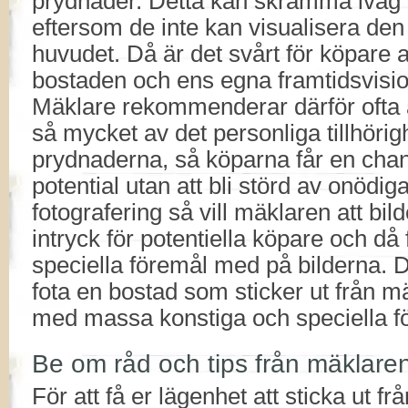
prydnader. Detta kan skrämma iväg p
eftersom de inte kan visualisera den
huvudet. Då är det svårt för köpare at
bostaden och ens egna framtidsvision
Mäklare rekommenderar därför ofta a
så mycket av det personliga tillhöri
prydnaderna, så köparna får en chan
potential utan att bli störd av onödig
fotografering så vill mäklaren att bild
intryck för potentiella köpare och då f
speciella föremål med på bilderna. De
fota en bostad som sticker ut från 
med massa konstiga och speciella f
Be om råd och tips från mäklare
För att få er lägenhet att sticka ut 