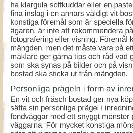
ha klargula soffkuddar eller en paste
fina inslag i en annars väldigt vit bo
konstiga föremål som är speciella f
ägaren, är inte att rekommendera p
fotografering eller visning. Föremål k
mängden, men det måste vara på ett 
mäklare ger gärna tips och råd vad g
som ska synas på bilder och på visnin
bostad ska sticka ut från mängden.
Personliga prägeln i form av inr
En vit och fräsch bostad ger nya köp
sätta sin personliga prägel i inredni
fondväggar med ett snyggt mönster g
väggarna. För mycket konstiga mön