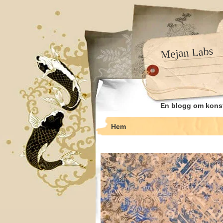
Mejan Labs
En blogg om kons
Hem