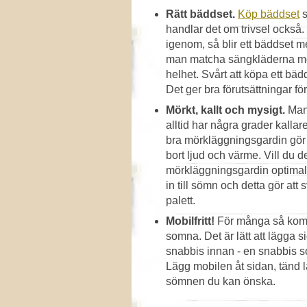
Rätt bäddset.
Köp bäddset
s
handlar det om trivsel också
igenom, så blir ett bäddset 
man matcha sängkläderna mot
helhet. Svårt att köpa ett b
Det ger bra förutsättningar för
Mörkt, kallt och mysigt.
Man 
alltid har några grader kallar
bra mörkläggningsgardin gör 
bort ljud och värme. Vill du d
mörkläggningsgardin optimal.
in till sömn och detta gör att
palett.
Mobilfritt!
För många så komm
somna. Det är lätt att lägga s
snabbis innan - en snabbis s
Lägg mobilen åt sidan, tänd l
sömnen du kan önska.