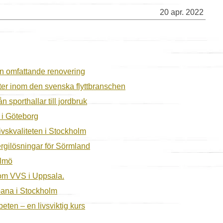
20 apr. 2022
en omfattande renovering
ter inom den svenska flyttbranschen
n sporthallar till jordbruk
g i Göteborg
livskvaliteten i Stockholm
rgilösningar för Sörmland
almö
inom VVS i Uppsala.
bana i Stockholm
eten – en livsviktig kurs