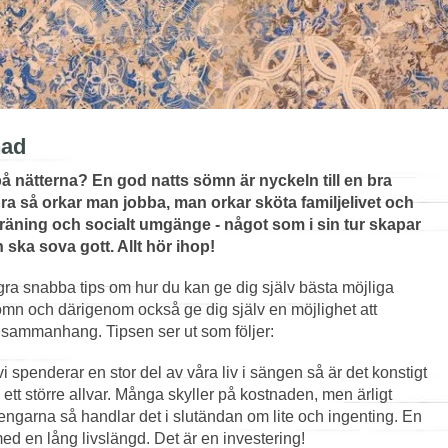
nad
 nätterna? En god natts sömn är nyckeln till en bra
ra så orkar man jobba, man orkar sköta familjelivet och
träning och socialt umgänge - något som i sin tur skapar
 ska sova gott. Allt hör ihop!
ra snabba tips om hur du kan ge dig själv bästa möjliga
 sömn och därigenom också ge dig själv en möjlighet att
ra sammanhang. Tipsen ser ut som följer:
i spenderar en stor del av våra liv i sängen så är det konstigt
å ett större allvar. Många skyller på kostnaden, men ärligt
 pengarna så handlar det i slutändan om lite och ingenting. En
med en lång livslängd. Det är en investering!