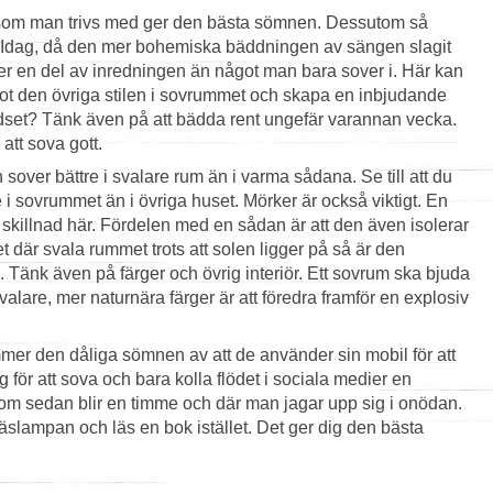
om man trivs med ger den bästa sömnen. Dessutom så
. Idag, då den mer bohemiska bäddningen av sängen slagit
mer en del av inredningen än något man bara sover i. Här kan
 den övriga stilen i sovrummet och skapa en inbjudande
äddset? Tänk även på att bädda rent ungefär varannan vecka.
 att sova gott.
sover bättre i svalare rum än i varma sådana. Se till att du
e i sovrummet än i övriga huset. Mörker är också viktigt. En
skillnad här. Fördelen med en sådan är att den även isolerar
et där svala rummet trots att solen ligger på så är den
 Tänk även på färger och övrig interiör. Ett sovrum ska bjuda
 svalare, mer naturnära färger är att föredra framför en explosiv
er den dåliga sömnen av att de använder sin mobil för att
ig för att sova och bara kolla flödet i sociala medier en
om sedan blir en timme och där man jagar upp sig i onödan.
äslampan och läs en bok istället. Det ger dig den bästa